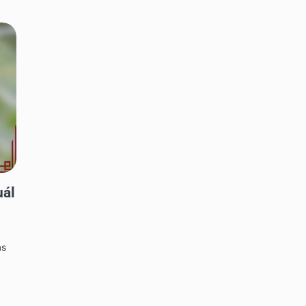
uál
as